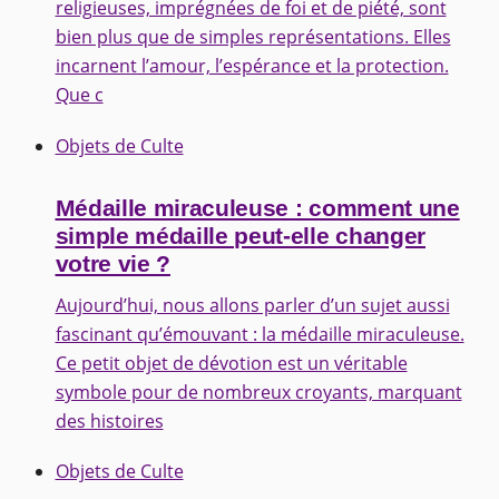
religieuses, imprégnées de foi et de piété, sont
bien plus que de simples représentations. Elles
incarnent l’amour, l’espérance et la protection.
Que c
Objets de Culte
Médaille miraculeuse : comment une
simple médaille peut-elle changer
votre vie ?
Aujourd’hui, nous allons parler d’un sujet aussi
fascinant qu’émouvant : la médaille miraculeuse.
Ce petit objet de dévotion est un véritable
symbole pour de nombreux croyants, marquant
des histoires
Objets de Culte