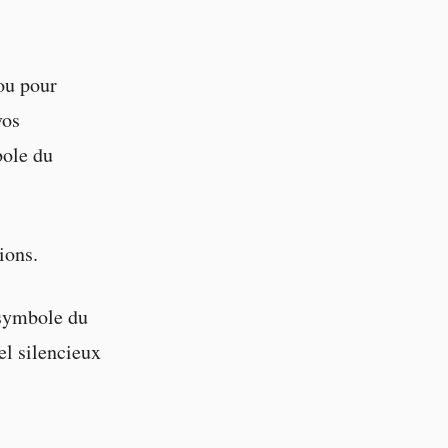
ou pour
vos
bole du
ions.
e symbole du
el silencieux