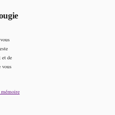
ougie
 vous
este
 et de
e vous
en mémoire