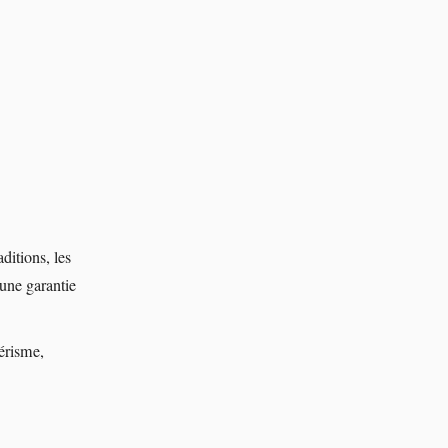
aditions, les
 une garantie
térisme,