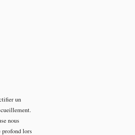
tifier un
recueillement.
use nous
 profond lors