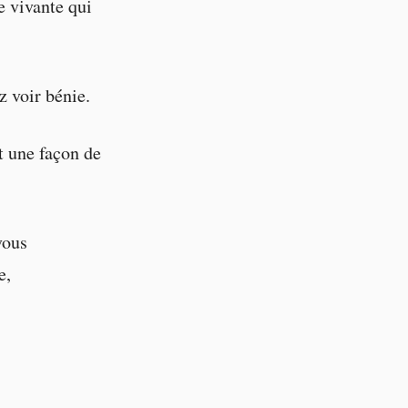
e vivante qui
z voir bénie.
st une façon de
vous
e,