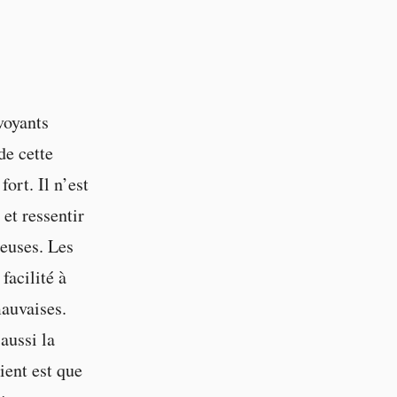
voyants
de cette
ort. Il n’est
et ressentir
reuses. Les
facilité à
mauvaises.
aussi la
ient est que