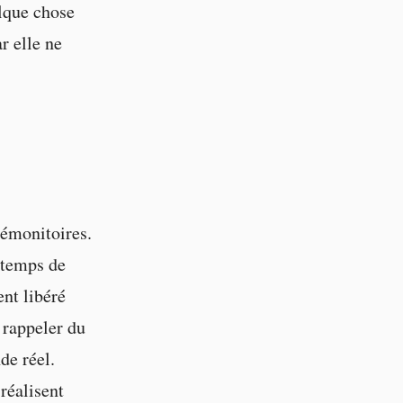
elque chose
r elle ne
rémonitoires.
 temps de
nt libéré
s rappeler du
de réel.
réalisent