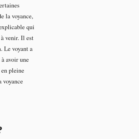
ertaines
de la voyance,
explicable qui
 venir. Il est
n. Le voyant a
n à avoir une
 en pleine
a voyance
?