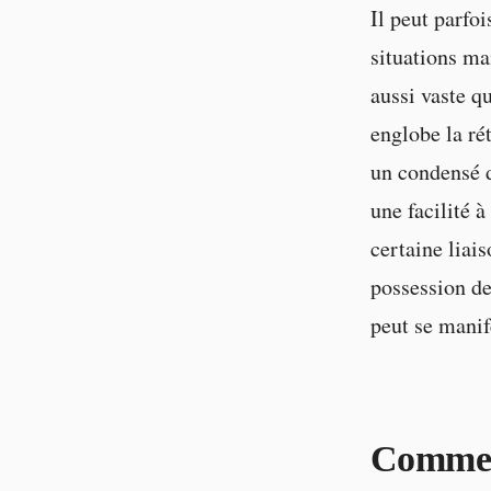
Il peut parfoi
situations ma
aussi vaste q
englobe la ré
un condensé d
une facilité à
certaine liai
possession de
peut se manif
Comment