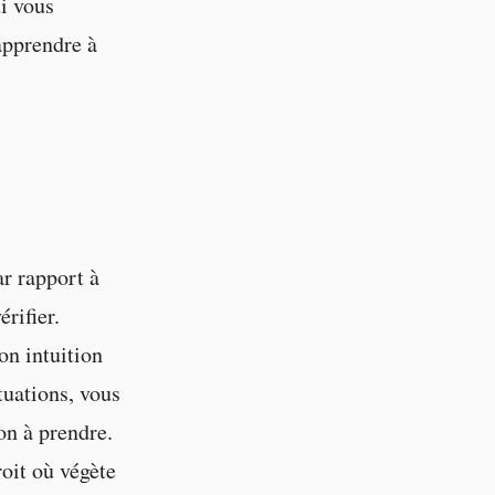
i vous
apprendre à
ar rapport à
rifier.
on intuition
tuations, vous
ion à prendre.
roit où végète