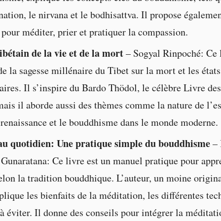
nation, le nirvana et le bodhisattva. Il propose égaleme
pour méditer, prier et pratiquer la compassion.
tibétain de la vie et de la mort
– Sogyal Rinpoché: Ce l
e la sagesse millénaire du Tibet sur la mort et les états
aires. Il s’inspire du Bardo Thödol, le célèbre Livre de
mais il aborde aussi des thèmes comme la nature de l’esp
 renaissance et le bouddhisme dans le monde moderne.
au quotidien: Une pratique simple du bouddhisme
– 
Gunaratana: Ce livre est un manuel pratique pour appr
elon la tradition bouddhique. L’auteur, un moine origina
lique les bienfaits de la méditation, les différentes tec
à éviter. Il donne des conseils pour intégrer la méditat