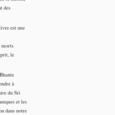
nt des
ivre est une
s morts
rit, le
Bhante
endre à
ire du Sri
hniques et les
ion dans notre