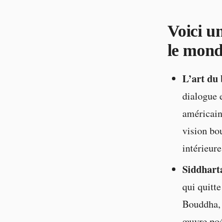
Voici un
le monde
L’art du
dialogue e
américain 
vision bo
intérieure
Siddhart
qui quitte
Bouddha, 
œuvre poét