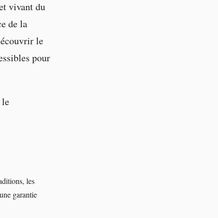
t vivant du
e de la
découvrir le
essibles pour
 le
aditions, les
 une garantie