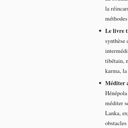
la réincar
méthodes 
Le livre 
synthèse d
intermédi
tibétain, 
karma, la
Méditer 
Hénépola 
méditer s
Lanka, exp
obstacles 