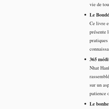
vie de tou
Le Boudd
Ce livre 
présente l
pratiques
connaissa
365 médi
Nhat Hanh
rassemblé
sur un as
patience o
Le bonheu