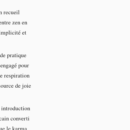
n recueil
entre zen en
implicité et
de pratique
 engagé pour
e respiration
source de joie
 introduction
cain converti
ue le karma,