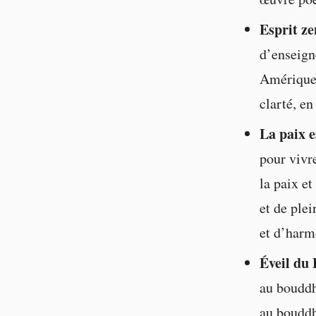
Esprit ze
d’enseign
Amérique. 
clarté, en
La paix e
pour vivr
la paix et
et de ple
et d’harm
Éveil du
au bouddh
au bouddh