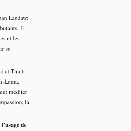
han Landaw:
butants. Il
es et les
ir sa
d et Thich
aï-Lama,
peut méditer
ompassion, la
 l’usage de