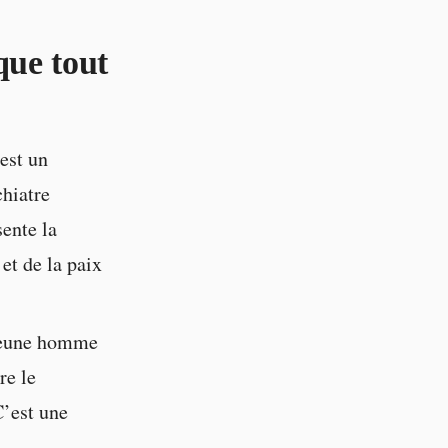
que tout
est un
chiatre
sente la
et de la paix
 jeune homme
re le
C’est une