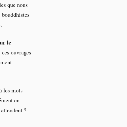
lles que nous
s bouddhistes
.
ur le
, ces ouvrages
ement
ù les mots
dément en
 attendent ?