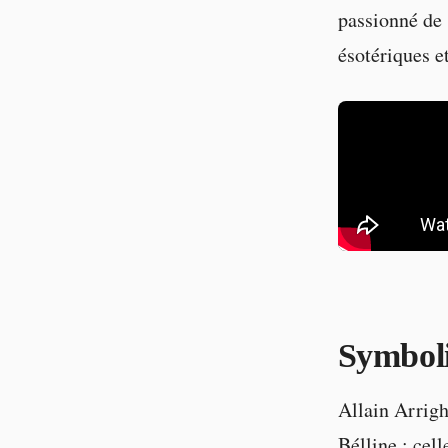
passionné de 
ésotériques et
Symboli
Allain Arrighi
Bélline : cel