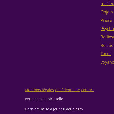
meille
Objets
Prière
Psycho
Radies
Relati
Tarot
voyan
Mentions légales
·
Confidentialité
·
Contact
Perspective Spirituelle
Dernière mise à jour :
8 août 2026