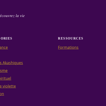
écouvrez la vie
GORIES
RESSOURCES
ance
Formations
s Akashiques
isme
pirituel
 violette
on
s