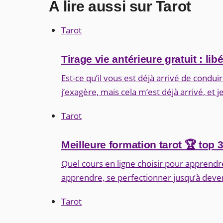
À lire aussi sur Tarot
Tarot
Tirage vie antérieure gratuit : li
Est-ce qu’il vous est déjà arrivé de condu
j’exagère, mais cela m’est déjà arrivé, et j
Tarot
Meilleure formation tarot 🏆 top 
Quel cours en ligne choisir pour apprendre l
apprendre, se perfectionner jusqu’à deven
Tarot