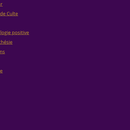
ur
 de Culte
logie positive
thésie
ons
ce