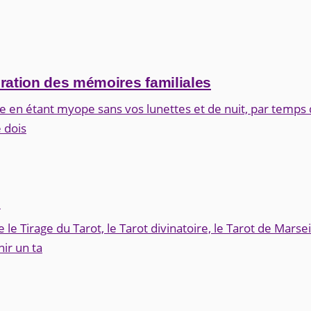
bération des mémoires familiales
ire en étant myope sans vos lunettes et de nuit, par temps 
e dois
3
e Tirage du Tarot, le Tarot divinatoire, le Tarot de Marseil
ir un ta