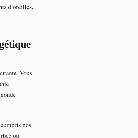
ts d’oreilles.
rgétique
outante. Vous
phie
 monde
y compris nos
urbée ou