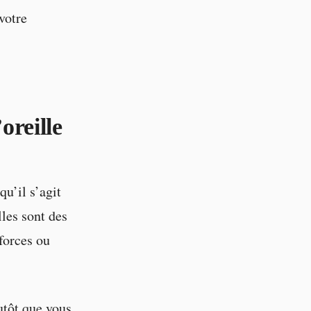
votre
oreille
qu’il s’agit
lles sont des
 forces ou
utôt que vous