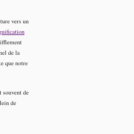
rture vers un
gnification
ifflement
nel de la
te que notre
t souvent de
lein de