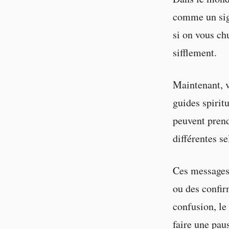
comme un si
si on vous ch
sifflement.
Maintenant, 
guides spirit
peuvent prend
différentes s
Ces messages 
ou des confir
confusion, le 
faire une paus