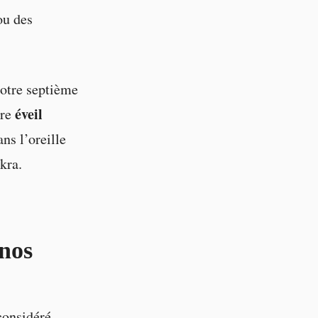
ou des
notre septième
éveil
tre
ns l’oreille
kra.
 nos
 considéré