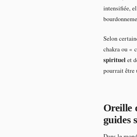
intensifiée, e
bourdonnemen
Selon certaine
chakra ou « c
spirituel
et d
pourrait être
Oreille 
guides s
Dans le monde 