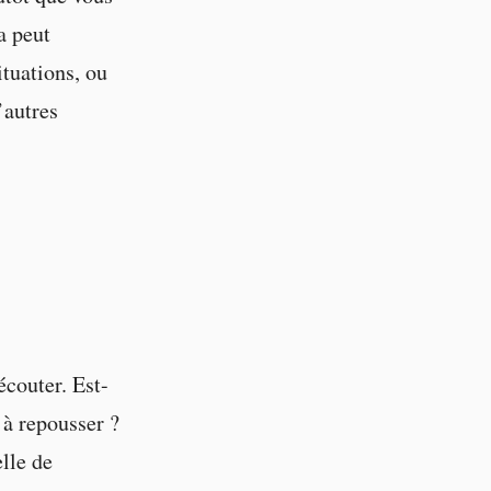
a peut
ituations, ou
’autres
couter. Est-
 à repousser ?
elle de