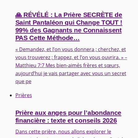
🙏 RÉVÉLÉ : La Prière SECRÈTE de
Saint Pantaléon qui Change TOUT !
99% des Gagnants ne Connaissent
PAS Cette Méthode…
« Demandez, et l’on vous donnera ; cherchez, et
vous trouverez ; frappez, et l’on vous ouvrira. » –
Matthieu 7:7 Mes bien-aimés frères et sœurs,
aujourd’hui je vais partager avec vous un secret
que pe
Prières
Prière aux anges pour l’abondance
financière : texte et conseils 2026
Dans cette prière, nous allons explorer le