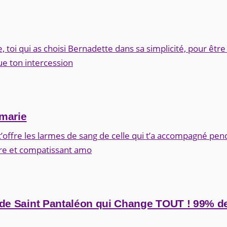
toi qui as choisi Bernadette dans sa simplicité, pour être
ue ton intercession
 marie
e t’offre les larmes de sang de celle qui t’a accompagné pen
re et compatissant amo
de Saint Pantaléon qui Change TOUT ! 99% 