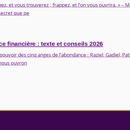
z, et vous trouverez ; frappez, et l’on vous ouvrira. » – 
 secret que pe
e financière : texte et conseils 2026
 pouvoir des cinq anges de l’abondance : Raziel, Gadiel, Pa
 nous ouvron