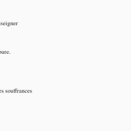
nseigner
pure.
es souffrances