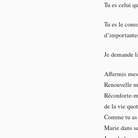
Tu es celui q
Tu es le conso
d’importantes
Je demande la
Affermis mes 
Renouvelle m
Réconforte-mo
de la vie quo
Comme tu as 
Marie dans se