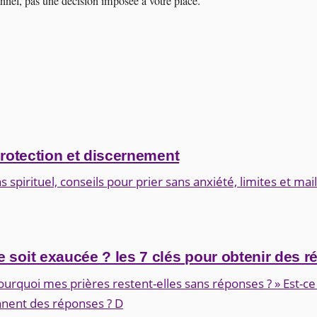
nnel, pas une décision imposée à votre place.
protection et discernement
 spirituel, conseils pour prier sans anxiété, limites et mai
 soit exaucée ? les 7 clés pour obtenir des 
ourquoi mes prières restent-elles sans réponses ? » Est-c
nent des réponses ? D