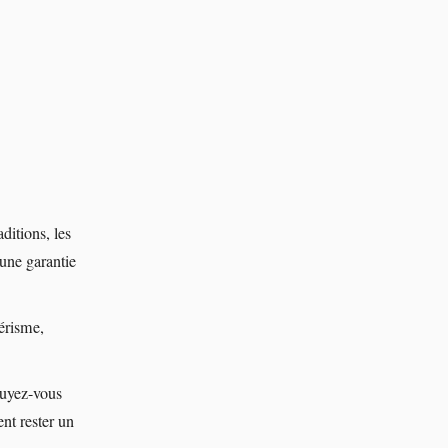
aditions, les
 une garantie
térisme,
puyez-vous
ent rester un