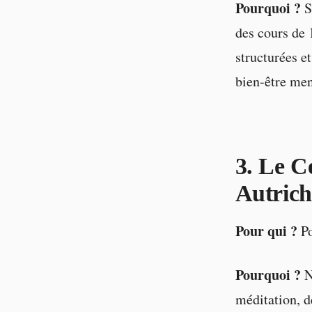
Pourquoi ?
Si
des cours de 
structurées e
bien-être men
3. Le C
Autrich
Pour qui ?
Po
Pourquoi ?
N
méditation, d