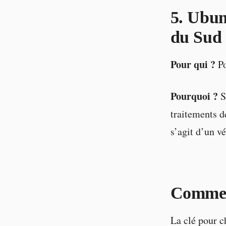
5. Ubun
du Sud
Pour qui ?
Po
Pourquoi ?
Si
traitements d
s’agit d’un v
Comment
La clé pour c