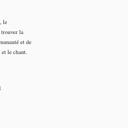
 le
 trouver la
mmunauté et de
et le chant.
à