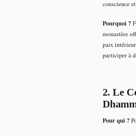
conscience e
Pourquoi ?
F
monastère off
paix intérieu
participer à 
2. Le C
Dhamma
Pour qui ?
Po