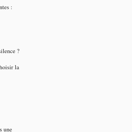
ntes :
ilence ?
oisir la
s une