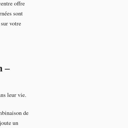
entre offre
rnées sont
 sur votre
h –
ns leur vie.
mbinaison de
joute un