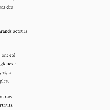
ses des
grands acteurs
 ont été
giques :
 et, à
ples.
 et des
traits,