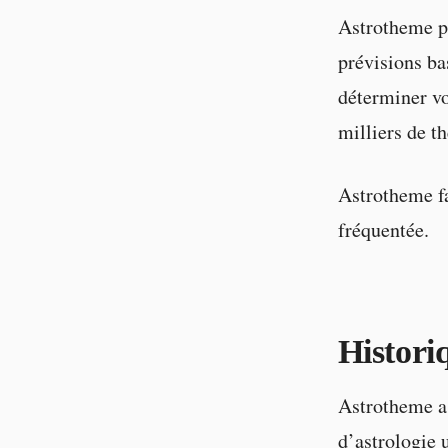
Astrotheme pr
prévisions ba
déterminer vo
milliers de t
Astrotheme fa
fréquentée.
Histori
Astrotheme a 
d’astrologie 