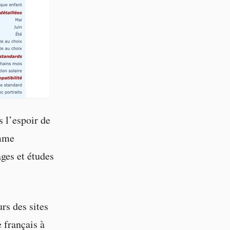
 l’espoir de
amme
ages et études
rs des sites
 français à