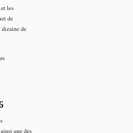
et les
met de
 dizaine de
us
6
és
 ainsi que des