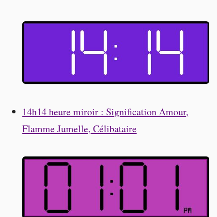
14h14 heure miroir : Signification Amour,
Flamme Jumelle, Célibataire