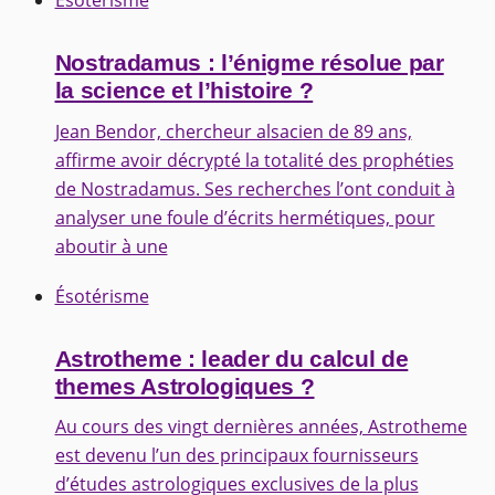
Ésotérisme
Nostradamus : l’énigme résolue par
la science et l’histoire ?
Jean Bendor, chercheur alsacien de 89 ans,
affirme avoir décrypté la totalité des prophéties
de Nostradamus. Ses recherches l’ont conduit à
analyser une foule d’écrits hermétiques, pour
aboutir à une
Ésotérisme
Astrotheme : leader du calcul de
themes Astrologiques ?
Au cours des vingt dernières années, Astrotheme
est devenu l’un des principaux fournisseurs
d’études astrologiques exclusives de la plus