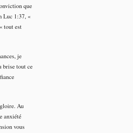
conviction que
on Luc 1:37, «
« tout est
nances, je
 brise tout ce
nfiance
gloire. Au
e anxiété
ension vous