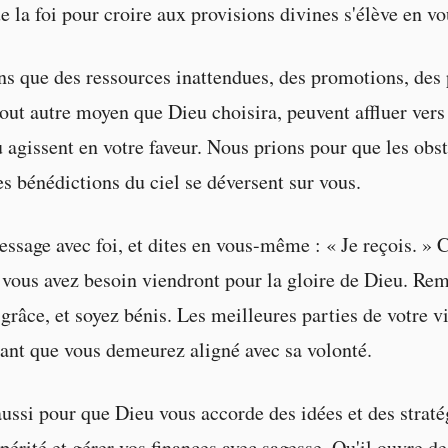
e la foi pour croire aux provisions divines s'élève en vo
s que des ressources inattendues, des promotions, des 
tout autre moyen que Dieu choisira, peuvent affluer vers
 agissent en votre faveur. Nous prions pour que les obst
es bénédictions du ciel se déversent sur vous.
ssage avec foi, et dites en vous-même : « Je reçois. » 
 vous avez besoin viendront pour la gloire de Dieu. Rem
 grâce, et soyez bénis. Les meilleures parties de votre v
tant que vous demeurez aligné avec sa volonté.
ussi pour que Dieu vous accorde des idées et des straté
spérité et gérer vos finances avec sagesse. Qu'il ouvre d