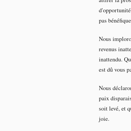
d'opportunité
pas bénéfique
Nous imploron
revenus inatt
inattendu. Qu
est dû vous p
Nous déclaron
paix disparai
soit levé, et 
joie.