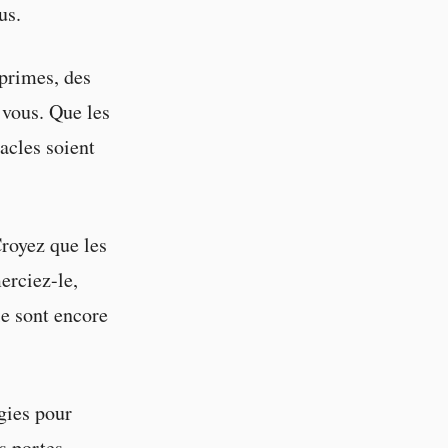
us.
primes, des
 vous. Que les
acles soient
Croyez que les
erciez-le,
ie sont encore
gies pour
es portes