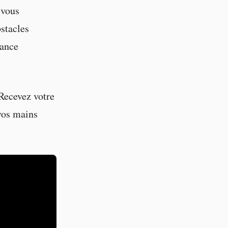
 vous
stacles
dance
 Recevez votre
 vos mains