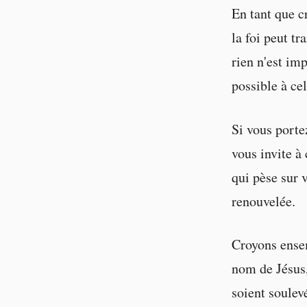
En tant que c
la foi peut tr
rien n'est im
possible à cel
Si vous portez
vous invite à
qui pèse sur v
renouvelée.
Croyons ensem
nom de Jésus,
soient soulev