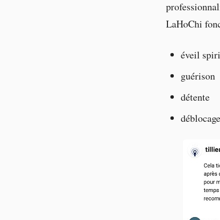
professionnal
LaHoChi fonc
éveil spir
guérison
détente
déblocage