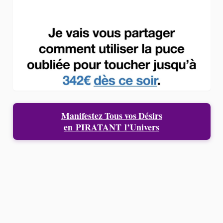
Manifestez Tous vos Désirs
en
PIRATANT
l’Univers