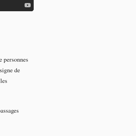
de personnes
 signe de
les
passages