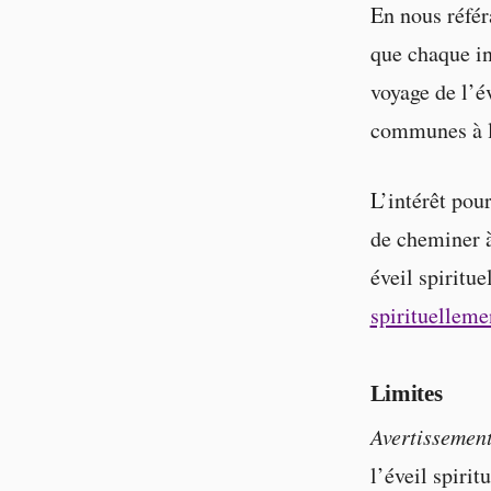
En nous référ
que chaque in
voyage de l’év
communes à la
L’intérêt pou
de cheminer à
éveil spiritue
spirituelleme
Limites
Avertissemen
l’éveil spirit