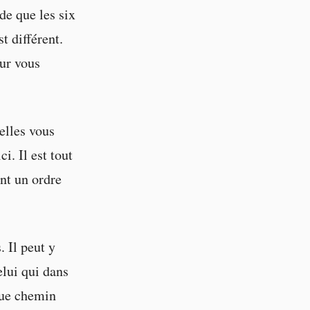
de que les six
t différent.
our vous
elles vous
i. Il est tout
ant un ordre
. Il peut y
elui qui dans
aque chemin