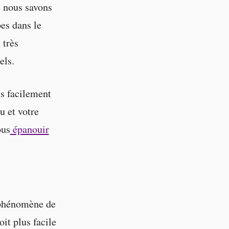
e nous savons
es dans le
 très
els.
us facilement
u et votre
ous
épanouir
e phénomène de
it plus facile