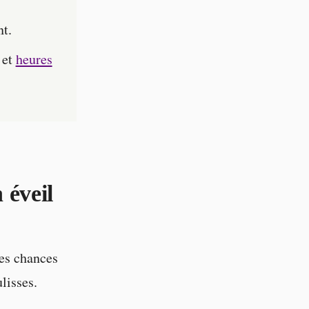
t.
et
heures
 éveil
tes chances
lisses.