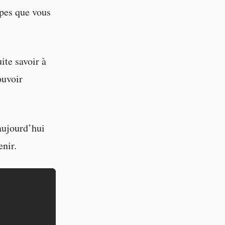
apes que vous
ite savoir à
ouvoir
aujourd’hui
enir.