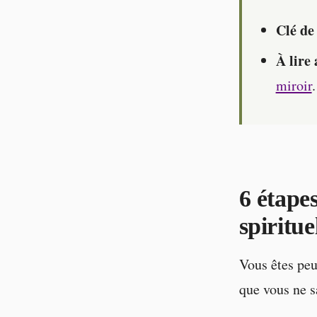
Clé de 
À lire 
miroir
.
6 étapes
spiritue
Vous êtes peut
que vous ne s