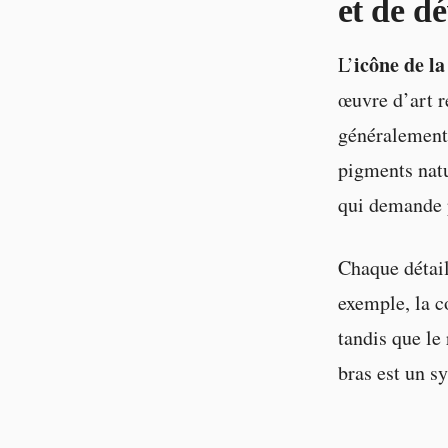
et de d
icône de l
L’
œuvre d’art r
généralement 
pigments natu
qui demande p
Chaque détail
exemple, la c
tandis que le
bras est un s