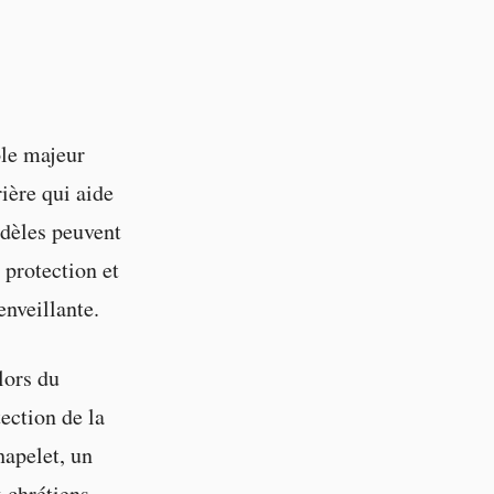
ôle majeur
rière qui aide
fidèles peuvent
 protection et
nveillante.
lors du
ection de la
hapelet, un
 chrétiens.