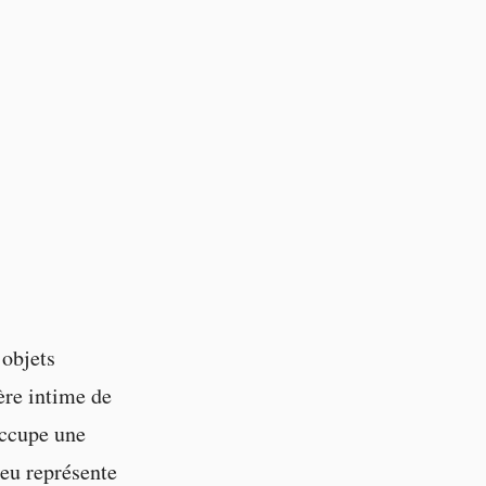
 objets
ère intime de
ccupe une
ieu représente