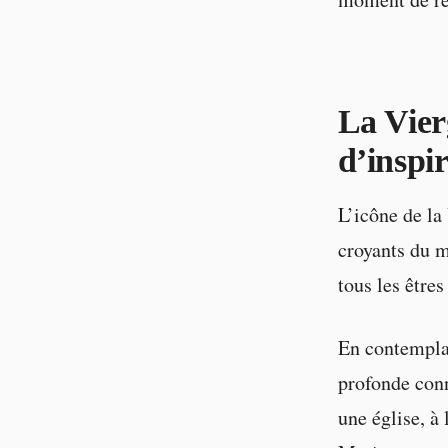
La Vier
d’inspi
L’icône de la 
croyants du m
tous les être
En contemplan
profonde conn
une église, à