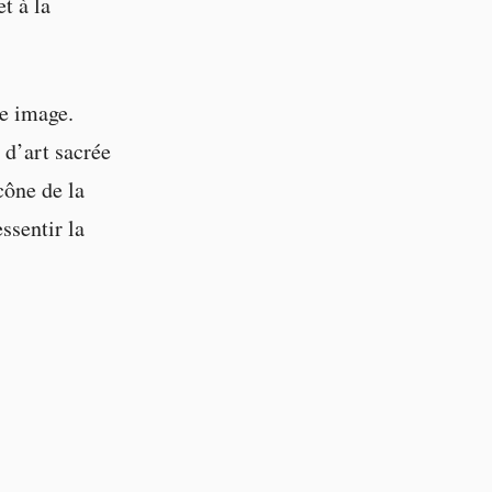
t à la
le image.
d’art sacrée
cône de la
ssentir la