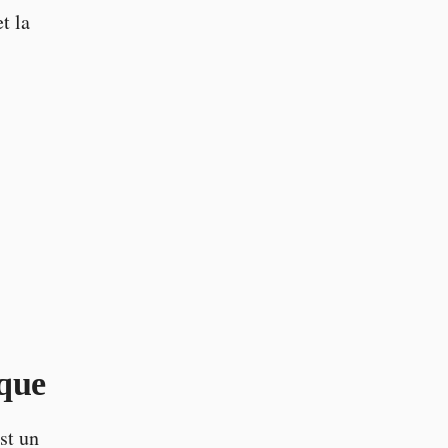
t la
ique
st un