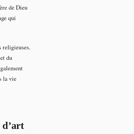
mère de Dieu
age qui
 religieuses.
et du
 également
s la vie
 d’art