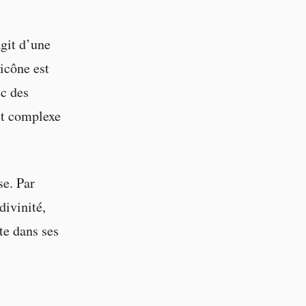
agit d’une
icône est
ec des
et complexe
se. Par
divinité,
te dans ses