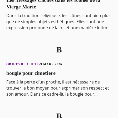
Les Messages Cachés dans les Icônes de la
Vierge Marie
Dans la tradition religieuse, les icônes sont bien plus
que de simples objets esthétiques. Elles sont une
expression profonde de la foi et une manière intime
de se connecter avec le divin. Parmi elles
B
OBJETS DE CULTE
·
9 MARS 2026
bougie pour cimetiere
Face à la perte d’un proche, il est nécessaire de
trouver le bon moyen pour exprimer son respect et
son amour. Dans ce cadre-là, la bougie pour
cimetière est un symbole fort, représentant la
lumière q
B