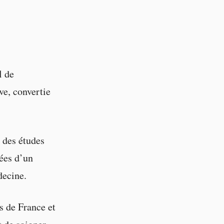
l de
e, convertie
 des études
ées d’un
decine.
s de France et