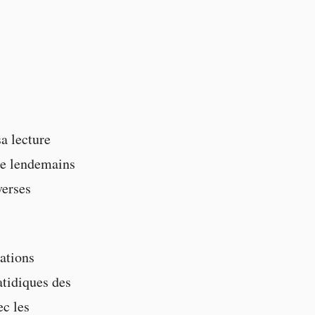
a lecture
de lendemains
verses
rations
atidiques des
ec les