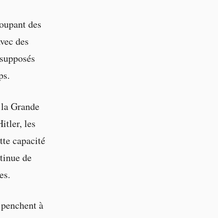
roupant des
avec des
 supposés
ps.
 la Grande
itler, les
tte capacité
tinue de
es.
 penchent à