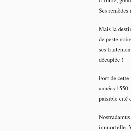
d’Italie, goût
Ses remèdes a
Mais la desti
de peste noir
ses traitemen
décuplée !
Fort de cette
années 1550, 
paisible cité 
Nostradamus s
immortelle. V