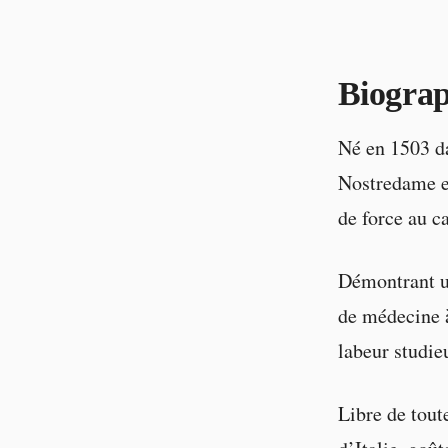
Biogra
Né en 1503 da
Nostredame es
de force au c
Démontrant un
de médecine à
labeur studieu
Libre de tout