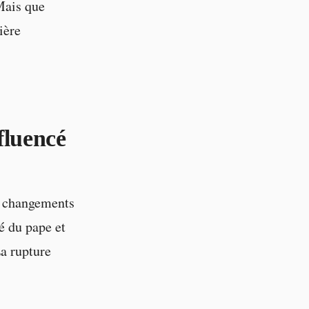
Mais que
ière
fluencé
s changements
é du pape et
La rupture