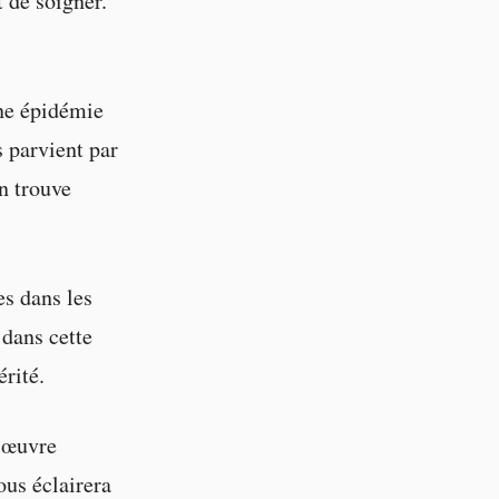
t de soigner.
une épidémie
 parvient par
n trouve
es dans les
 dans cette
érité.
e œuvre
us éclairera