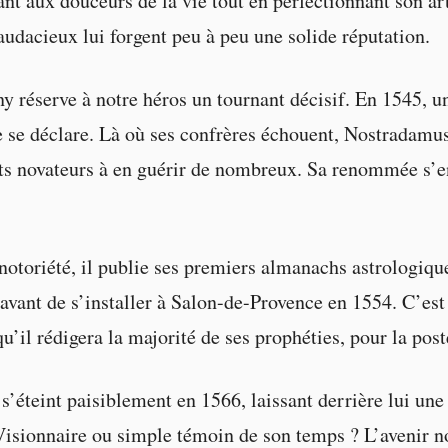
ant aux douceurs de la vie tout en perfectionnant son ar
udacieux lui forgent peu à peu une solide réputation.
ny réserve à notre héros un tournant décisif. En 1545, 
e se déclare. Là où ses confrères échouent, Nostradamus
ts novateurs à en guérir de nombreux. Sa renommée s’e
 notoriété, il publie ses premiers almanachs astrologiqu
avant de s’installer à Salon-de-Provence en 1554. C’est
qu’il rédigera la majorité de ses prophéties, pour la post
’éteint paisiblement en 1566, laissant derrière lui un
isionnaire ou simple témoin de son temps ? L’avenir no