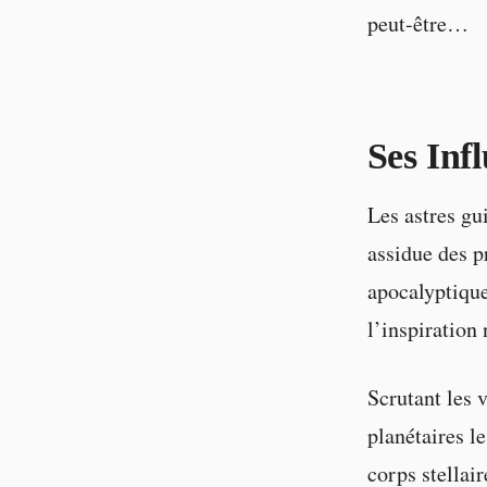
peut-être…
Ses Inf
Les astres gu
assidue des p
apocalyptique
l’inspiration
Scrutant les 
planétaires l
corps stellai