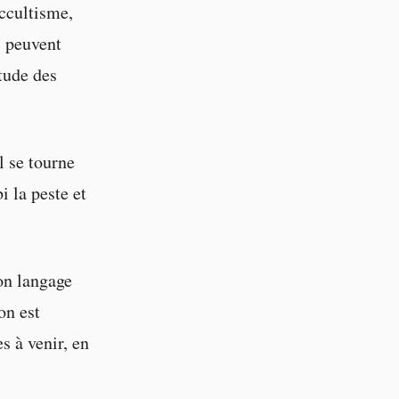
occultisme,
s peuvent
tude des
l se tourne
 la peste et
on langage
on est
s à venir, en