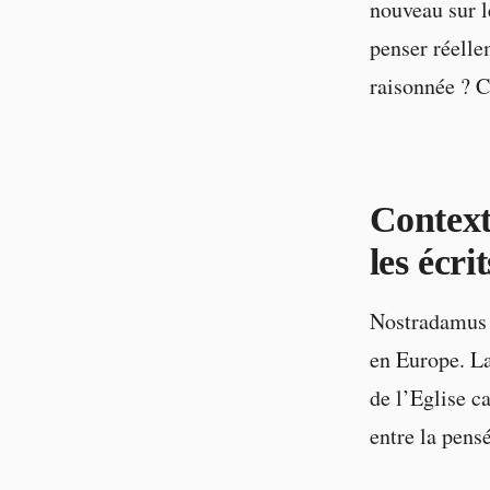
nouveau sur l
penser réelle
raisonnée ? C
Context
les écr
Nostradamus 
en Europe. La
de l’Eglise c
entre la pens