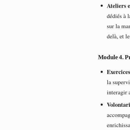
Ateliers 
dédiés à 
sur la ma
delà, et 
Module 4. Pr
Exercices
la superv
interagir 
Volontari
accompagn
enrichiss