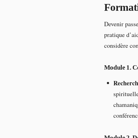
Formati
Devenir passe
pratique d’ai
considère com
Module 1. C
Recherch
spirituell
chamanique
conférenc
Module 2. Dé