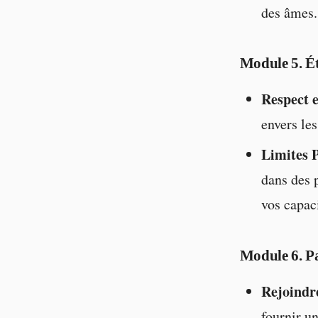
des âmes.
Module 5. Ét
Respect 
envers le
Limites P
dans des 
vos capaci
Module 6. P
Rejoindr
fournir u