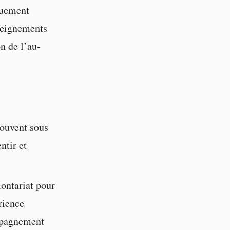
iquement
nseignements
n de l’au-
ouvent sous
ntir et
lontariat pour
rience
ompagnement