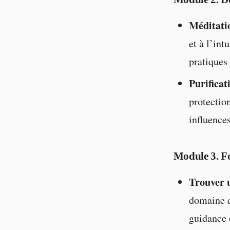
Méditatio
et à l’int
pratiques 
Purificat
protection
influences
Module 3. F
Trouver 
domaine q
guidance 