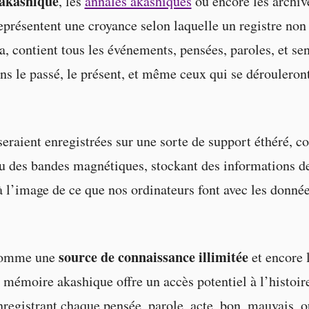
akashique
, les
annales akashiques
ou encore les archiv
eprésentent une croyance selon laquelle un registre non
, contient tous les événements, pensées, paroles, et se
ans le passé, le présent, et même ceux qui se dérouleron
eraient enregistrées sur une sorte de support éthéré, c
u des bandes magnétiques, stockant des informations d
à l’image de ce que nos ordinateurs font avec les donné
source de connaissance illimitée
comme une
et encore 
a mémoire akashique offre un accès potentiel à l’histoi
enregistrant chaque pensée, parole, acte, bon, mauvais, o