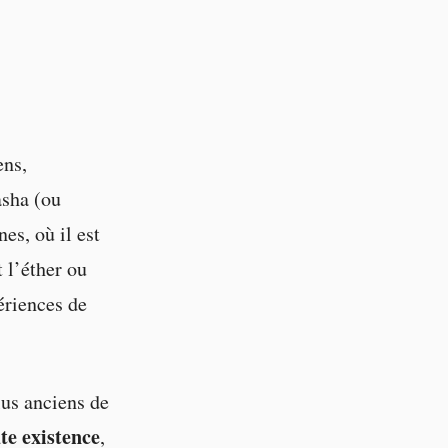
ens,
asha (ou
es, où il est
 l’éther ou
périences de
lus anciens de
te existence
,