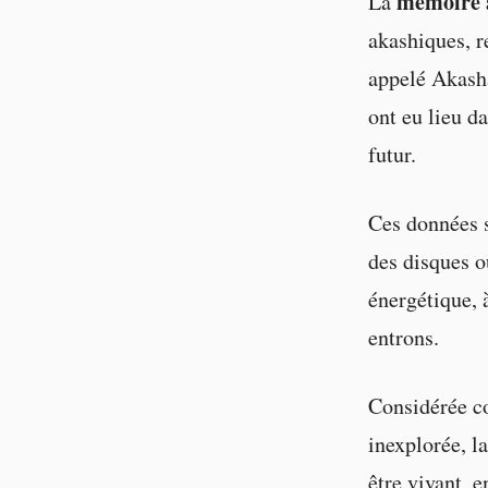
mémoire 
La
akashiques, r
appelé Akasha
ont eu lieu d
futur.
Ces données s
des disques o
énergétique, 
entrons.
Considérée 
inexplorée, l
être vivant, 