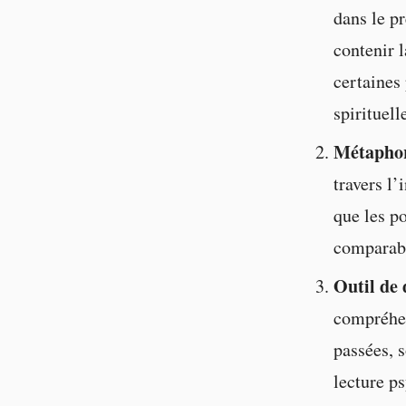
dans le pr
contenir 
certaines
spirituell
Métaphor
travers l’
que les p
comparabl
Outil de 
compréhen
passées, s
lecture ps