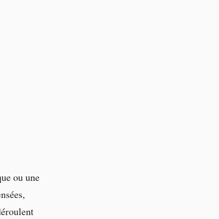
que ou une
ensées,
déroulent