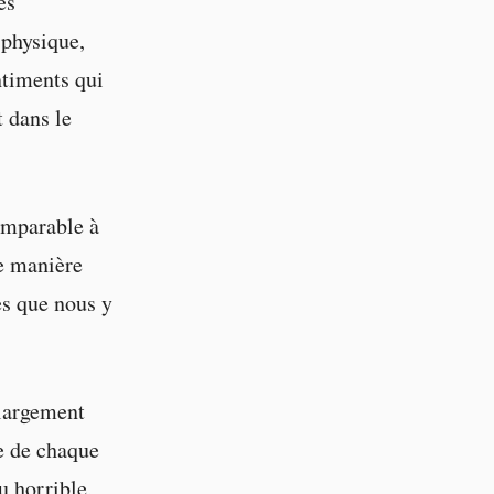
es
 physique,
ntiments qui
t dans le
omparable à
e manière
es que nous y
largement
re de chaque
u horrible,