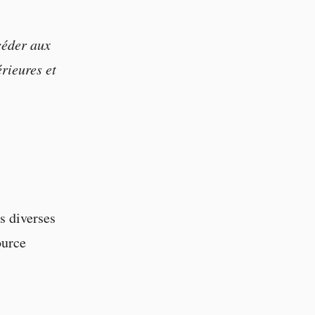
céder aux
rieures et
s diverses
ource