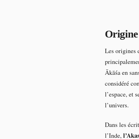
Origine
Les origines 
principalemen
Ākāśa en sansk
considéré com
l’espace, et s
l’univers.
Dans les écrit
l’Aka
l’Inde,