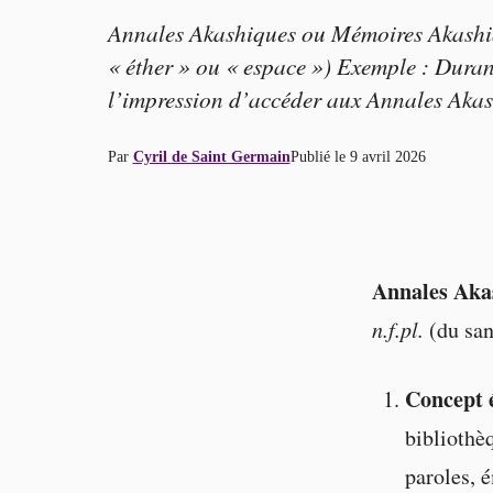
Annales Akashiques ou Mémoires Akashique
« éther » ou « espace ») Exemple : Durant
l’impression d’accéder aux Annales Aka
Par
Cyril de Saint Germain
Publié le
9 avril 2026
Annales Aka
n.f.pl.
(du sans
Concept é
bibliothè
paroles, é