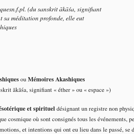
sn.f.pl. (du sanskrit ākāśa, signifiant
 sa méditation profonde, elle eut
shiques
shiques
Mémoires Akashiques
ou
krit ākāśa, signifiant « éther » ou « espace »)
sotérique et spirituel
désignant un registre non physi
que cosmique où sont consignés tous les événements, p
motions, et intentions qui ont eu lieu dans le passé, se 