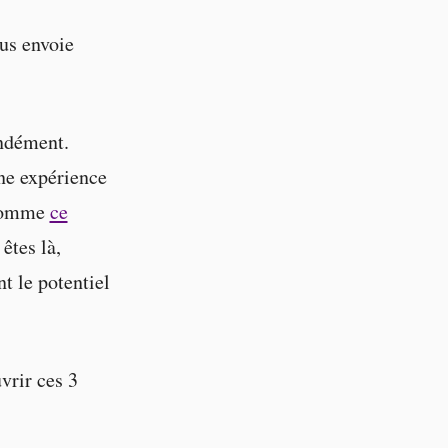
ous envoie
ondément.
ne expérience
u comme
ce
êtes là,
t le potentiel
vrir ces 3