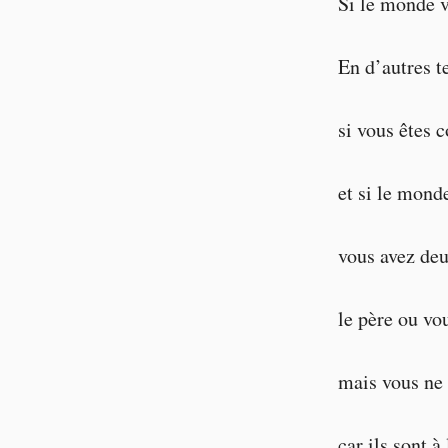
Si le monde v
En d’autres t
si vous êtes 
et si le mond
vous avez deu
le père ou vo
mais vous ne 
car ils sont à