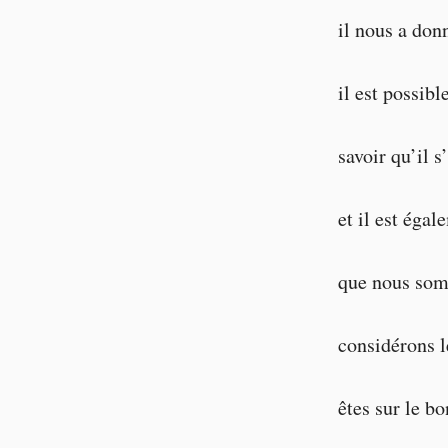
il nous a donn
il est possib
savoir qu’il 
et il est éga
que nous som
considérons l
êtes sur le b