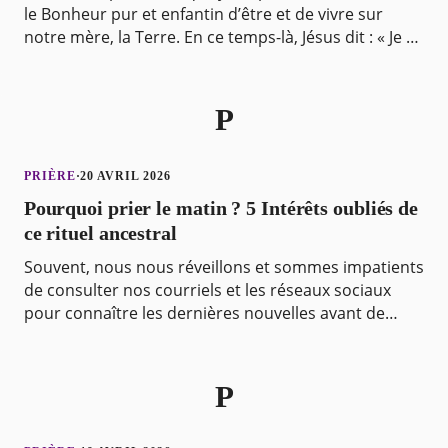
le Bonheur pur et enfantin d’être et de vivre sur
notre mère, la Terre. En ce temps-là, Jésus dit : « Je te
loue, Père, Seigneur du ciel et de l
P
PRIÈRE
·
20 AVRIL 2026
Pourquoi prier le matin ? 5 Intérêts oubliés de
ce rituel ancestral
Souvent, nous nous réveillons et sommes impatients
de consulter nos courriels et les réseaux sociaux
pour connaître les dernières nouvelles avant de
nous précipiter dans la journée, sans confier nos v
P